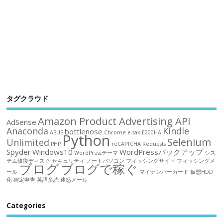
タグクラウド
Amazon Product Advertising API
AdSense
Anaconda
Kindle
bottlenose
ASUS
Chrome
e-tax
E200HA
Python
Selenium
Unlimited
PHP
reCAPTCHA
Requests
Spyder
Windows10
WordPressバックアップ
WordPressテーマ
シス
テム修復ディスク
セキュリティ
ノートパソコン
フィッシングサイト
フィッシングメ
ブログ
ブログで稼ぐ
ール
マイナンバーカード
仮想HDD
化
確定申告
英語多読
迷惑メール
Categories