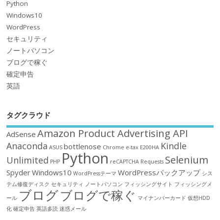
Python
Windows10
WordPress
セキュリティ
ノートパソコン
ブログで稼ぐ
確定申告
英語
タグクラウド
Amazon Product Advertising API
AdSense
Anaconda
Kindle
bottlenose
ASUS
Chrome
e-tax
E200HA
Python
Selenium
Unlimited
PHP
reCAPTCHA
Requests
Spyder
Windows10
WordPressバックアップ
WordPressテーマ
シス
テム修復ディスク
セキュリティ
ノートパソコン
フィッシングサイト
フィッシングメ
ブログ
ブログで稼ぐ
ール
マイナンバーカード
仮想HDD
化
確定申告
英語多読
迷惑メール