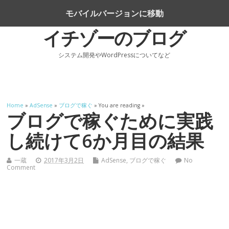
Top Menu
モバイルバージョンに移動
イチゾーのブログ
システム開発やWordPressについてなど
Home
»
AdSense
»
ブログで稼ぐ
» You are reading »
ブログで稼ぐために実践
し続けて6か月目の結果
一蔵
2017年3月2日
AdSense
,
ブログで稼ぐ
No
Comment