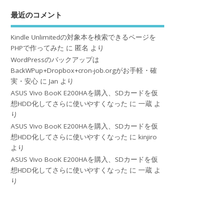
最近のコメント
Kindle Unlimitedの対象本を検索できるページを
PHPで作ってみた
に
匿名
より
WordPressのバックアップは
BackWPup+Dropbox+cron-job.orgがお手軽・確
実・安心
に
Jan
より
ASUS Vivo BooK E200HAを購入、SDカードを仮
想HDD化してさらに使いやすくなった
に
一蔵
よ
り
ASUS Vivo BooK E200HAを購入、SDカードを仮
想HDD化してさらに使いやすくなった
に
kinjiro
より
ASUS Vivo BooK E200HAを購入、SDカードを仮
想HDD化してさらに使いやすくなった
に
一蔵
よ
り