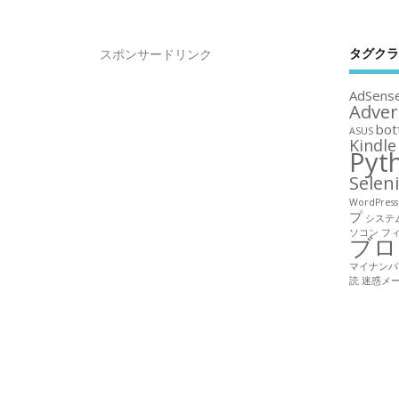
タグクラ
スポンサードリンク
AdSens
Adver
bot
ASUS
Kindle
Pyt
Selen
WordPre
プ
システ
ソコン
フ
ブロ
マイナンバ
読
迷惑メ