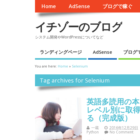
Home
AdSense
ブログで稼ぐ
イチゾーのブログ
システム開発やWordPressについてなど
ランディングページ
AdSense
ブログ
You are here:
Home
»
Selenium
Tag archives for Selenium
英語多読用の本
レベル別に取
る（完成版）
一蔵
2016年12月29日
Python
No Comment