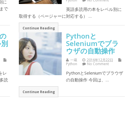
Python
No Comment
別に
まで
英語多読用の本をレベル別に
取得する（ページャーに対応する） …
Continue Reading
の
Pythonと
ル別
Seleniumでブラ
ウザの自動操作
一蔵
2016年12月22日
Python
No Comment
をレ
PythonとSeleniumでブラウザ
多読
の自動操作 今回は、…
Continue Reading